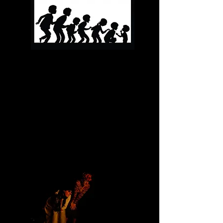
adaptation du texte de Jean-Claude
Mourlevat
mise en scène Irène Chauve
jeu : Raphael Fernandez et Margot
Forissier
création le 21 octobre 2016
tournée automne 2025