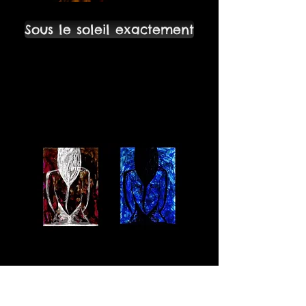
Sous le soleil exactement
duo de clown
création 2012
texte Jean-Pierre
Simeon
Mise en scène Irène
Chauve